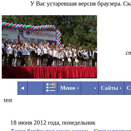
У Вас устаревшая версия браузера. С
с
◄
►
◄
Меню
Сайты
С
test
18 июня 2012 года, понедельник