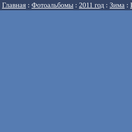
Главная
:
Фотоальбомы
:
2011 год
:
Зима
: