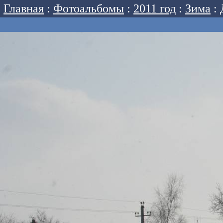
Главная
:
Фотоальбомы
:
2011 год
:
Зима
: