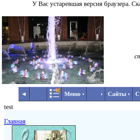
У Вас устаревшая версия браузера. С
с
◄
►
◄
Меню
Сайты
С
test
Главная