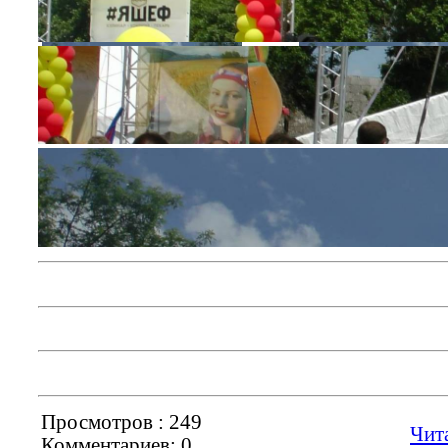
◄
►
◄
►
Просмотров : 249
Чит
Комментариев: 0