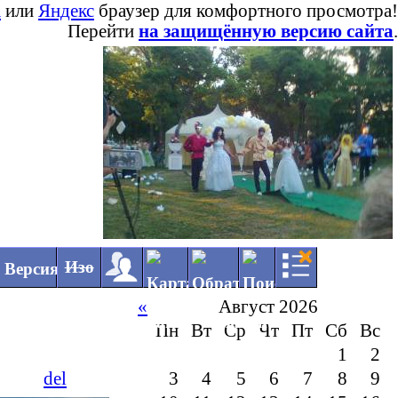
a
или
Яндекс
браузер для комфортного просмотра!
Перейти
на защищённую версию сайта
.
◄
►
Изо
«
Август 2026
Пн
Вт
Ср
Чт
Пт
Сб
Вс
1
2
del
3
4
5
6
7
8
9