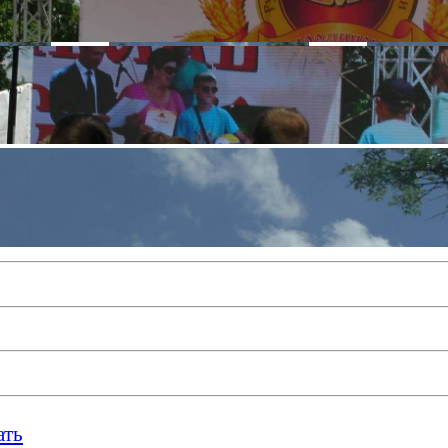
◄
►
ать