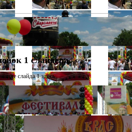
ловок 1 слайдера
сание слайда 1 здесь.