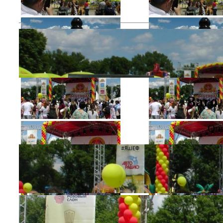
Заго
Опи