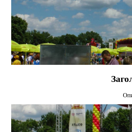
Заго
Опи