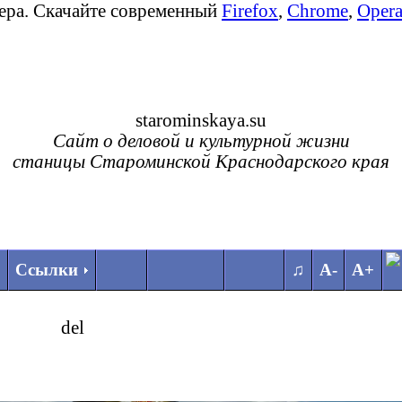
зера. Скачайте современный
Firefox
,
Chrome
,
Oper
starominskaya.su
Сайт о деловой и культурной жизни
станицы Староминской Краснодарского края
Ссылки
♫
А-
А+
del