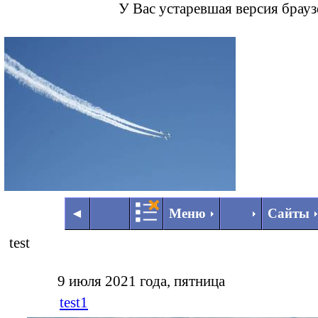
У Вас устаревшая версия брау
◄
►
◄
Меню
Сайты
test
9 июля 2021 года, пятница
test1