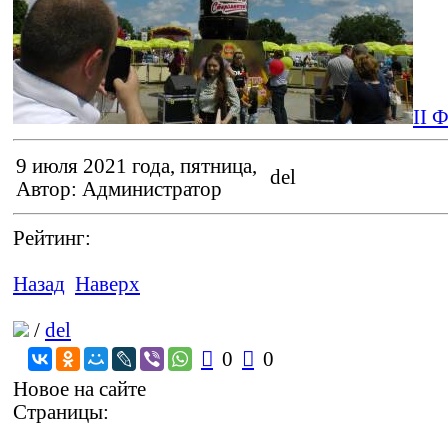
II 
9 июля 2021 года, пятница,
del
Автор: Администратор
Рейтинг:
II Фестива
Назад
Наверх
II Фестива
/
del

0

0
Новое на сайте
Страницы: