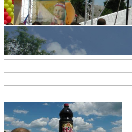
◄
►
◄
►