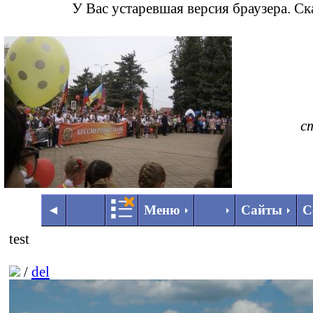
У Вас устаревшая версия браузера. С
с
◄
►
◄
Меню
Сайты
С
test
/
del