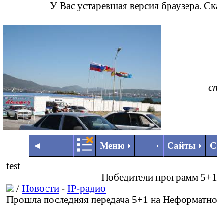
У Вас устаревшая версия браузера. С
с
◄
►
◄
Меню
Сайты
С
test
Победители программ 5+1 
/
Новости
-
IP-радио
Прошла последняя передача 5+1 на Неформатно