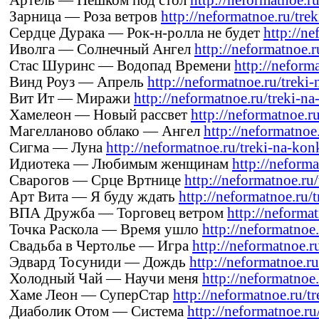
Зарница — Роза ветров
http://neformatnoe.ru/trek
Сердце Дурака — Рок-н-ролла не будет
http://ne
Иволга — Солнечный Ангел
http://neformatnoe.r
Стас Шуринс — Водопад Времени
http://neforma
Винд Роуз — Апрель
http://neformatnoe.ru/treki-n
Вит Ит — Миражи
http://neformatnoe.ru/treki-na-
Хамелеон — Новый рассвет
http://neformatnoe.ru
Магелланово облако — Ангел
http://neformatnoe.
Сигма — Луна
http://neformatnoe.ru/treki-na-konk
Идиотека — Любимым женщинам
http://neforma
Сварогов — Срце Вртнице
http://neformatnoe.ru/
Арт Вита — Я буду ждать
http://neformatnoe.ru/t
ВПА Дружба — Торговец ветром
http://neformat
Точка Раскола — Время ушло
http://neformatnoe.
Свадьба в Чертолье — Игра
http://neformatnoe.ru
Эдвард Тосуниди — Дождь
http://neformatnoe.ru
Холодный Чай — Научи меня
http://neformatnoe.
Хаме Леон — СуперСтар
http://neformatnoe.ru/tr
Диаболик Отом — Система
http://neformatnoe.ru/