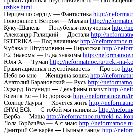
Гравитационная Неустойчивость — Посвящени
uzhke.html
Перцем по сердцу — Фантастика
http://neformatn
Говорящие с Ветром — Малыш
http://neformatno
Куку-Шанель — Полубелая-получерная
http://n
Александр Галицкий — Достали
http://neformatno
ISTERIKA — Под влиянием
http://neformatnoe.ru
Чубака и Штурмовики — Пиратская
http://nefor
Е2 Знакомы — Едва знакомы
http://neformatnoe.
Юля Х — Туман
http://neformatnoe.ru/treki-na-k
Гравитационная неустойчивость — Про это
http
Небо во мне — Женщина кошка
http://neformatno
Анатолий Барановский — Русь
http://neformatno
Эдвард Тосуниди — Дельфины плачут
http://ne
Ксения Ес — По дорожке
http://neformatnoe.ru/tr
Солнце Лауры — Хочется жить
http://neformatno
fHYdjECk — С тобой мы напились
http://neforma
Верба — Маша
http://neformatnoe.ru/treki-na-kon
Лола Горбачёва — А я знаю
http://neformatnoe.ru
Дмитрий Сечкарёв — Пьяные танцы
http://nefor