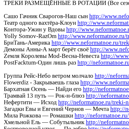
ТРЕКИ РАЗМЕЩЁННЫЕ В РОТАЦИИ (Все сезо
Сашо Гачник Сварогов-Наш сын
http://www.nefo
Театр одного вахтёра-Клоун
http://www.neformatn
Контора-Ужин у Вдовы
http://www.neformatnoe.r
Yolly Somov-RazOm
http://www.neformatnoe.ru/tr
БриТань-Америка
http://www.neformatnoe.ru/treki
Демоны Анны-А март берёт своё
http://www.nefo
Zемля Королевы Моd-Весна-Невеста
http://www.
PostFacktum-Один лишь раз
http://neformatnoe.ru
Группа Рейс-Небо ветром молчало
http://neforma
Flowerdiz - Закрываешь глаза
http://www.neformat
Бархатная Осень — Найди его
http://neformatnoe.
Трамвай 13 путь — Рок-н-блюз
http://neformatno
Нефертити — Исход
http://neformatnoe.ru/treki-n
Загадки Евы и Евгений Чернов — Мечта
http://
Мила Рожкова — Ромашки
http://neformatnoe.ru/
Хмельной Ель — Собутыльник
http://neformatno
Беспроводной утюг — По зебре
http://neformatno