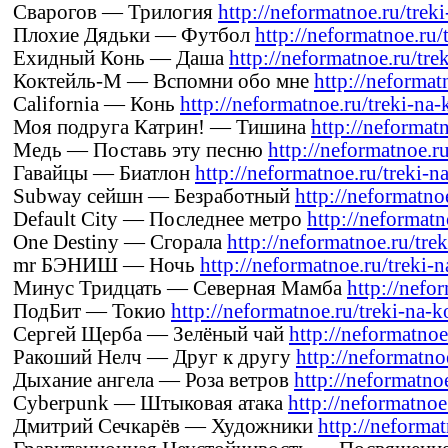
Сварогов — Трилогия
http://neformatnoe.ru/treki
Плохие Дядьки — Футбол
http://neformatnoe.ru/t
Ехидный Конь — Даша
http://neformatnoe.ru/tre
Коктейль-М — Вспомни обо мне
http://neformat
California — Конь
http://neformatnoe.ru/treki-na-k
Моя подруга Катрин! — Тишина
http://neformatn
Медь — Поставь эту песню
http://neformatnoe.ru
Гавайцы — Биатлон
http://neformatnoe.ru/treki-na
Subway сейшн — Безработный
http://neformatnoe
Default City — Последнее метро
http://neformatn
One Destiny — Сгорала
http://neformatnoe.ru/trek
mr БЭНИШ — Ночь
http://neformatnoe.ru/treki-n
Минус Тридцать — Северная Мамба
http://nefo
ПодБит — Токио
http://neformatnoe.ru/treki-na-k
Сергей Щерба — Зелёный чай
http://neformatnoe
Ракоший Нелч — Друг к другу
http://neformatnoe
Дыхание ангела — Роза ветров
http://neformatnoe
Cyberpunk — Штыковая атака
http://neformatnoe.
Дмитрий Сечкарёв — Художники
http://neformat