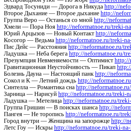
Эдвард Тосуниди — Дорога в Никуда
http://nef
Второе Дыхание — Второе дыхание
http://nefor
Группа Веро — Останься со мной
http://neforma
Хмели — Пора Ноя
http://neformatnoe.ru/treki-na
Юрий Арцызов — Новый Контакт
http://neforma
Косогор — Ведьма
http://neformatnoe.ru/treki-na
Пис Дейс — Расстояния
http://neformatnoe.ru/tre
Ладушка — Неба берега
http://neformatnoe.ru/tre
Презумпция Невменяемости — Оптимист
http:/
Гравитационная Неустойчивость — Пикап
http:
Болезнь Дауна — Настоящий панк
http://neforma
Сокол и К — Летний дождь
http://neformatnoe.ru
Синтелла — Романтика сна
http://neformatnoe.ru/
Зарница — Нарисуй
http://neformatnoe.ru/treki-na
Ладушка — Метелица
http://neformatnoe.ru/treki-
Группа Гришин — В поисках шанса
http://nefor
Пангея — Не торопись
http://neformatnoe.ru/trek
Город внутри — Женщина на запорожце
http://n
Летс Гоу — Искры
http://neformatnoe.ru/treki-na-