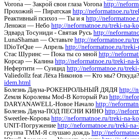
Vorona — Закрой свои глаза Vorona
http://neform
Прохожий — Пиратская
http://neformatnoe.ru/tre
Реактивный психоз — Ты и я
http://neformatnoe.r
Леножи — Небо
http://neformatnoe.ru/treki-na-ko
Эдвард Тосуниди - Святая Русь
http://neformatno
LunaShaman — Оставьте
http://neformatnoe.ru/tre
IDioTeQue — Апрель
http://neformatnoe.ru/treki-
Стас Шуринс — Пока ты со мной
http://neformat
Корсар — Калина
http://neformatnoe.ru/treki-na-k
Нефертити — Суицид
http://neformatnoe.ru/treki-
Valiedollz feat Лёха Никонов — Кто мы? Откуда
idem.html
Болезнь Дауна-РОКЕНРОЛЬНЫЙ ДЯДЯ
http://
Zемля Королевы Моd-В Который Раз
http://nefo
DARYANAWELL-Новое Начало
http://neformatn
Болезнь Дауна-ПОД ПЕСНИ КИНО
http://neform
Sweetlee-Корова
http://neformatnoe.ru/treki-na-ko
UNIT-Погружение
http://neformatnoe.ru/treki-na-
группа ТММ-Я слушаю дождь
http://neformatnoe