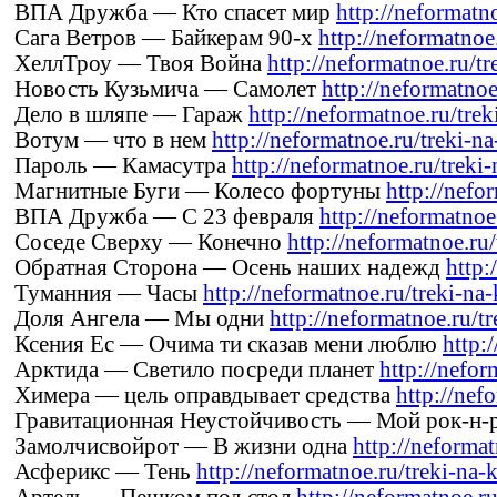
ВПА Дружба — Кто спасет мир
http://neformatno
Сага Ветров — Байкерам 90-х
http://neformatnoe.
ХеллТроу — Твоя Война
http://neformatnoe.ru/tr
Новость Кузьмича — Самолет
http://neformatno
Дело в шляпе — Гараж
http://neformatnoe.ru/trek
Вотум — что в нем
http://neformatnoe.ru/treki-na
Пароль — Камасутра
http://neformatnoe.ru/treki-
Магнитные Буги — Колесо фортуны
http://nefo
ВПА Дружба — С 23 февраля
http://neformatnoe.
Соседе Сверху — Конечно
http://neformatnoe.ru/
Обратная Сторона — Осень наших надежд
http:
Туманния — Часы
http://neformatnoe.ru/treki-na-
Доля Ангела — Мы одни
http://neformatnoe.ru/tr
Ксения Ес — Очима ти сказав мени люблю
http:
Арктида — Светило посреди планет
http://nefor
Химера — цель оправдывает средства
http://nef
Гравитационная Неустойчивость — Мой рок-н-
Замолчисвойрот — В жизни одна
http://neformat
Асферикс — Тень
http://neformatnoe.ru/treki-na-k
Артель — Пешком под стол
http://neformatnoe.ru/