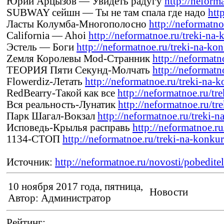
Юрий Арцызов — Увидеть радугу
http://neforma
SUBWAY сейшн — Ты не там спала где надо
htt
Ласты Колумба-Многополосно
http://neformatno
California — Ahoi
http://neformatnoe.ru/treki-na-k
Эстель — Боги
http://neformatnoe.ru/treki-na-ko
Zемля Королевы Моd-Странник
http://neformatno
ТЕОРИЯ Пяти Секунд-Молчать
http://neformatno
Flowerdiz-Летать
http://neformatnoe.ru/treki-na-ko
RedBearry-Такой как все
http://neformatnoe.ru/tre
Вся реальность-Лунатик
http://neformatnoe.ru/tre
Парк Шагал-Вокзал
http://neformatnoe.ru/treki-na
Исповедь-Крылья расправь
http://neformatnoe.ru
1134-СТОП
http://neformatnoe.ru/treki-na-konku
Источник:
http://neformatnoe.ru/novosti/pobedit
10 ноября 2017 года, пятница,
Новости
Автор: Администратор
Рейтинг: