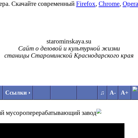
зера. Скачайте современный
Firefox
,
Chrome
,
Oper
starominskaya.su
Сайт о деловой и культурной жизни
станицы Староминской Краснодарского края
Ссылки
♫
А-
А+
ий мусороперерабатывающий завод