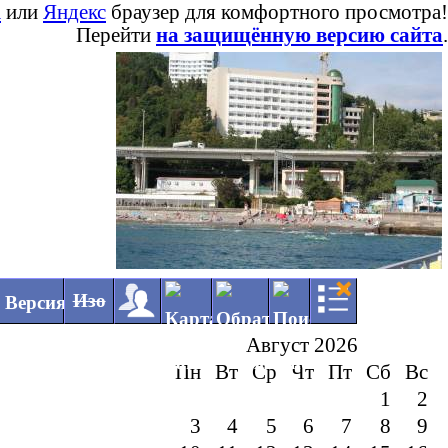
a
или
Яндекс
браузер для комфортного просмотра!
Перейти
на защищённую версию сайта
.
◄
►
Изо
Август 2026
Пн
Вт
Ср
Чт
Пт
Сб
Вс
1
2
3
4
5
6
7
8
9