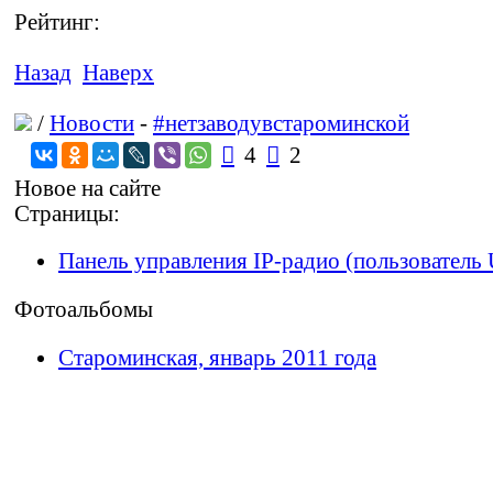
Рейтинг:
Назад
Наверх
/
Новости
-
#нетзаводувстароминской

4

2
Новое на сайте
Страницы:
Панель управления IP-радио (пользователь 
Фотоальбомы
Староминская, январь 2011 года