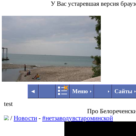
У Вас устаревшая версия брау
◄
►
◄
Меню
Сайты
test
Про Белореченск
/
Новости
-
#нетзаводувстароминской