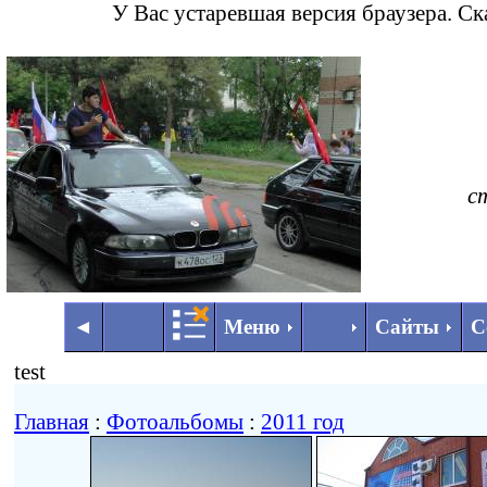
У Вас устаревшая версия браузера. С
с
◄
►
◄
Меню
Сайты
С
test
Главная
:
Фотоальбомы
:
2011 год