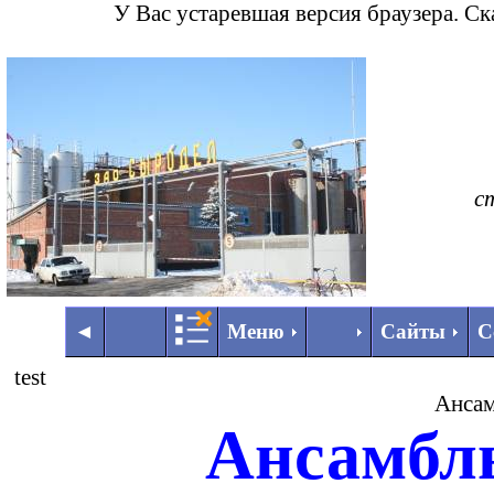
У Вас устаревшая версия браузера. С
с
◄
►
◄
Меню
Сайты
С
test
Ансам
Ансамбл