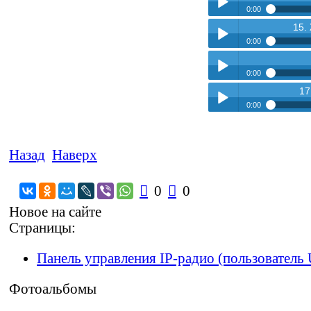
Play /
0:00
pause
15.
14. Кулешова - Без те
Play /
0:00
pause
15. Женсовет - Единс
Play /
0:00
pause
17
16. Женсовет - 9 мая
Play /
0:00
pause
17. Женсовет - Олим
Play /
pause
Назад
Наверх
pause

0

0
pause
Новое на сайте
Страницы:
pause
Панель управления IP-радио (пользователь 
Фотоальбомы