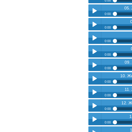
0:00
05.
04. Женсовет - Новый
Play /
0:00
pause
05. Женсовет - Берег
Play /
0:00
pause
06. Женсовет - Друзь
Play /
0:00
pause
07. Кулешова - Мама
Play /
0:00
pause
09.
08. Женсовет - Катю
Play /
0:00
pause
10. Ж
09. Женсовет - Права
Play /
0:00
pause
11.
10. Женсовет - Летящ
Play /
0:00
pause
12. 
11. Женсовет - Мамин
Play /
0:00
pause
1
12. Женсовет - Хорош
Play /
0:00
pause
13. Женсовет - Две д