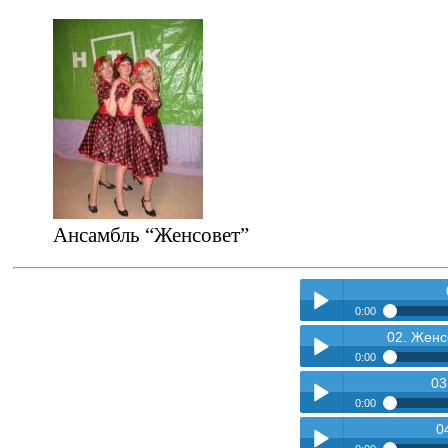
Ансамбль “Женсовет”
0:00
02. Женс
01. Женсовет - Родин
Play /
0:00
03
02. Женсовет - Счаст
Play /
0:00
0
03. Женсовет - Жела
Play /