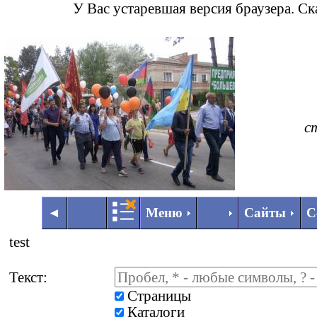
У Вас устаревшая версия браузера. С
с
◄
►
◄
Меню
Сайты
С
test
Текст:
Страницы
Каталоги